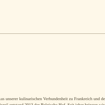
us unserer kulinarischen Verbundenheit zu Frankreich und d
ivre“ entstand 2013 der Belgische Hof. Seit jeher bringen wir