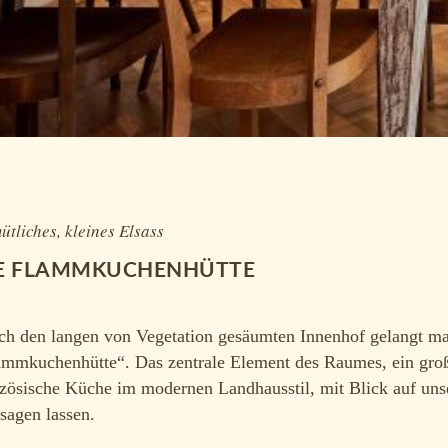
tliches, kleines Elsass
E FLAMMKUCHENHÜTTE
ch den langen von Vegetation gesäumten Innenhof gelangt ma
ammkuchenhütte“. Das zentrale Element des Raumes, ein große
nzösische Küche im modernen Landhausstil, mit Blick auf uns
sagen lassen.