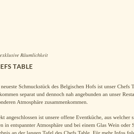
exklusive Räumlichkeit
EFS TABLE
 neueste Schmuckstück des Belgischen Hofs ist unser Chefs T
lkommen separat und dennoch nah angebunden an unser Restaur
onderen Atmosphäre zusammenkommen.
kt angeschlossen ist unsere offene Eventküche, aus welcher 
en in entspannter Atmosphäre und bei einem Glas Wein oder Se
bnis an der langen Tafel des Chefs Table. Für mehr Infos fo