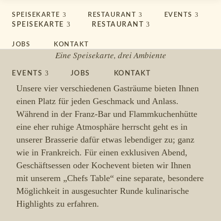
Brasserie, Franz-Bar und
SPEISEKARTE
RESTAURANT
EVENTS
Flammkuchenhütte
SPEISEKARTE
RESTAURANT
DIE RÄUMLICHKEITEN
JOBS
KONTAKT
Eine Speisekarte, drei Ambiente
EVENTS
JOBS
KONTAKT
Unsere vier verschiedenen Gasträume bieten Ihnen
einen Platz für jeden Geschmack und Anlass.
Während in der Franz-Bar und Flammkuchenhütte
eine eher ruhige Atmosphäre herrscht geht es in
unserer Brasserie dafür etwas lebendiger zu; ganz
wie in Frankreich. Für einen exklusiven Abend,
Geschäftsessen oder Kochevent bieten wir Ihnen
mit unserem „Chefs Table“ eine separate, besondere
Möglichkeit in ausgesuchter Runde kulinarische
Highlights zu erfahren.